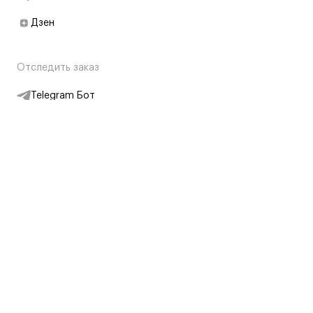
Дзен
Отследить заказ
Telegram Бот
Подписаться на новости
Интернет-магазин
+7 (495) 431-13-30
+7 (800) 775-28-34
Адреса магазинов