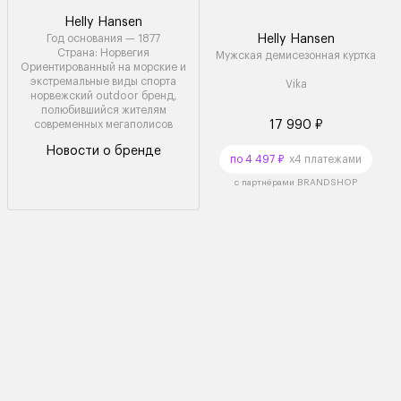
Helly Hansen
Год основания — 1877
Helly Hansen
Страна: Норвегия
Мужская демисезонная куртка
Ориентированный на морские и
экстремальные виды спорта
Vika
норвежский outdoor бренд,
полюбившийся жителям
современных мегаполисов
17 990 ₽
Новости о бренде
по 4 497 ₽
x4 платежами
с партнёрами BRANDSHOP