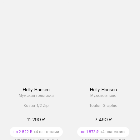
Helly Hansen
Helly Hansen
Мужская толстовка
Мужское поло
Koster 1/2 Zip
Toulon Graphic
11 290 ₽
7 490 ₽
по 2 822 ₽
x4 платежами
по 1 872 ₽
x4 платежами
с партнёрами BRANDSHOP
с партнёрами BRANDSHOP