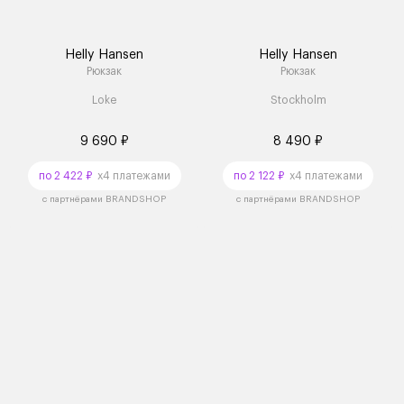
Helly Hansen
Helly Hansen
Рюкзак
Рюкзак
Loke
Stockholm
9 690 ₽
8 490 ₽
по 2 422 ₽
x4 платежами
по 2 122 ₽
x4 платежами
с партнёрами BRANDSHOP
с партнёрами BRANDSHOP