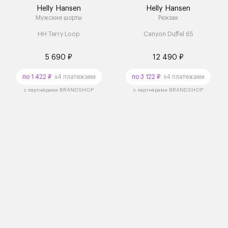
Helly Hansen
Helly Hansen
Мужские шорты
Рюкзак
HH Terry Loop
Canyon Duffel 65
5 690 ₽
12 490 ₽
по 1 422 ₽
x4 платежами
по 3 122 ₽
x4 платежами
с партнёрами BRANDSHOP
с партнёрами BRANDSHOP