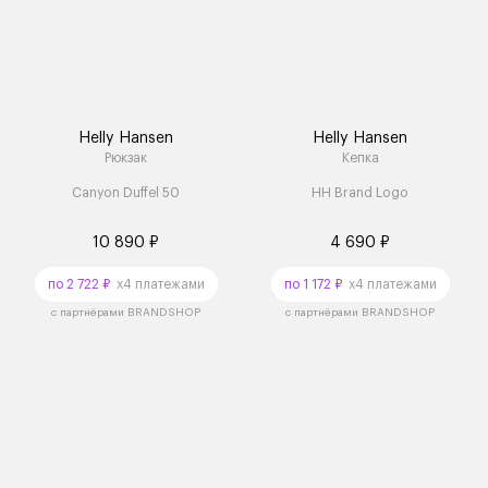
Helly Hansen
Helly Hansen
Рюкзак
Кепка
Canyon Duffel 50
HH Brand Logo
10 890 ₽
4 690 ₽
по 2 722 ₽
x4 платежами
по 1 172 ₽
x4 платежами
с партнёрами BRANDSHOP
с партнёрами BRANDSHOP