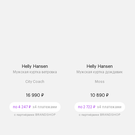
Helly Hansen
Helly Hansen
Мужская куртка ветровка
Мужская куртка дождевик
City Coach
Moss
16 990 ₽
10 890 ₽
по 4 247 ₽
x4 платежами
по 2 722 ₽
x4 платежами
с партнёрами BRANDSHOP
с партнёрами BRANDSHOP