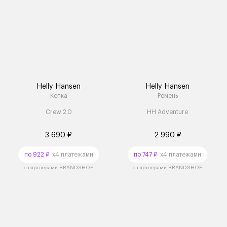
Helly Hansen
Helly Hansen
Кепка
Ремень
Crew 2.0
HH Adventure
3 690 ₽
2 990 ₽
по 922 ₽
x4 платежами
по 747 ₽
x4 платежами
с партнёрами BRANDSHOP
с партнёрами BRANDSHOP