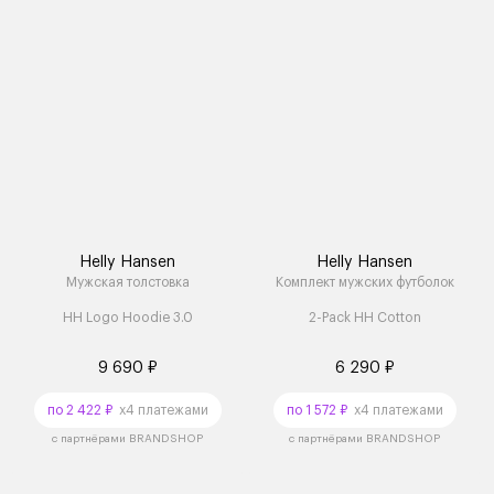
Helly Hansen
Helly Hansen
Мужская толстовка
Комплект мужских футболок
HH Logo Hoodie 3.0
2-Pack HH Cotton
9 690 ₽
6 290 ₽
по 2 422 ₽
x4 платежами
по 1 572 ₽
x4 платежами
с партнёрами BRANDSHOP
с партнёрами BRANDSHOP