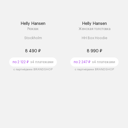
Helly Hansen
Helly Hansen
Рюкзак
Женская толстовка
Stockholm
HH Box Hoodie
8 490 ₽
8 990 ₽
по 2 122 ₽
x4 платежами
по 2 247 ₽
x4 платежами
с партнёрами BRANDSHOP
с партнёрами BRANDSHOP