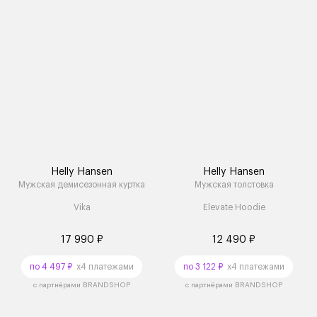
Helly Hansen
Helly Hansen
Мужская демисезонная куртка
Мужская толстовка
Vika
Elevate Hoodie
17 990 ₽
12 490 ₽
по 4 497 ₽
x4 платежами
по 3 122 ₽
x4 платежами
с партнёрами BRANDSHOP
с партнёрами BRANDSHOP