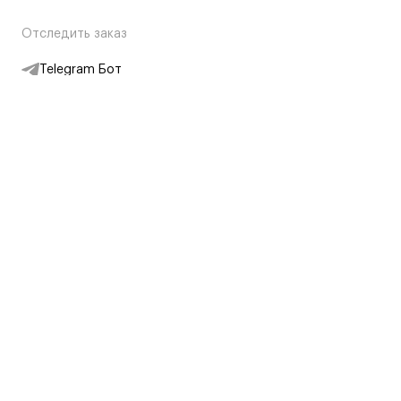
Отследить заказ
Telegram Бот
Подписаться на новости
Интернет-магазин
+7 (495) 431-13-30
+7 (800) 775-28-34
Адреса магазинов
Москва, Каретный Ряд, 8