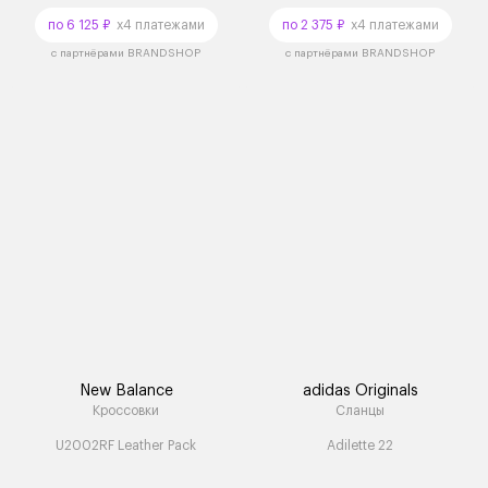
по 6 125 ₽
x4 платежами
по 2 375 ₽
x4 платежами
с партнёрами BRANDSHOP
с партнёрами BRANDSHOP
New Balance
adidas Originals
Кроссовки
Сланцы
U2002RF Leather Pack
Adilette 22