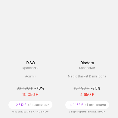
IYSO
Diadora
Кроссовки
Кроссовки
Acumik
Magic Basket Demi Icona
33 490 ₽
–70%
15 490 ₽
–70%
10 050 ₽
4 650 ₽
по 2 512 ₽
x4 платежами
по 1 162 ₽
x4 платежами
с партнёрами BRANDSHOP
с партнёрами BRANDSHOP