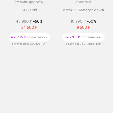
Мужские кроссовки
Кроссовки
GSG9 Mid
Wmns Air Footscape Woven
48 990 ₽
–50%
18 990 ₽
–50%
24 500 ₽
9 500 ₽
по 6 125 ₽
x4 платежами
по 2 375 ₽
x4 платежами
с партнёрами BRANDSHOP
с партнёрами BRANDSHOP