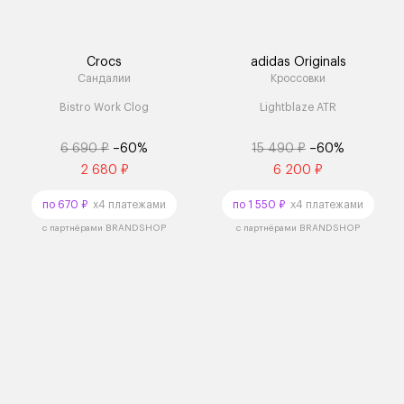
Crocs
adidas Originals
Сандалии
Кроссовки
Bistro Work Clog
Lightblaze ATR
6 690 ₽
–60%
15 490 ₽
–60%
2 680 ₽
6 200 ₽
по 670 ₽
x4 платежами
по 1 550 ₽
x4 платежами
с партнёрами BRANDSHOP
с партнёрами BRANDSHOP