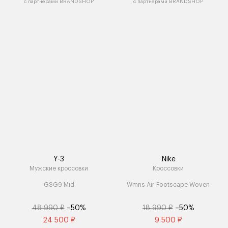
с партнёрами BRANDSHOP
с партнёрами BRANDSHOP
Y-3
Nike
Мужские кроссовки
Кроссовки
GSG9 Mid
Wmns Air Footscape Woven
48 990 ₽
–50%
18 990 ₽
–50%
24 500 ₽
9 500 ₽