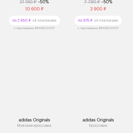
21 190 ₽
–50%
7 790 ₽
–50%
10 600 ₽
3 900 ₽
по 2 650 ₽
x4 платежами
по 975 ₽
x4 платежами
с партнёрами BRANDSHOP
с партнёрами BRANDSHOP
adidas Originals
adidas Originals
Мужские кроссовки
Кроссовки