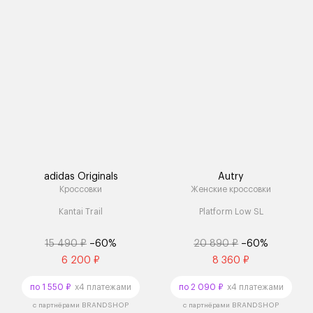
adidas Originals
Autry
Кроссовки
Женские кроссовки
Kantai Trail
Platform Low SL
15 490 ₽
–60%
20 890 ₽
–60%
6 200 ₽
8 360 ₽
по 1 550 ₽
x4 платежами
по 2 090 ₽
x4 платежами
с партнёрами BRANDSHOP
с партнёрами BRANDSHOP