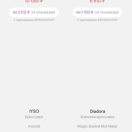
10 050 ₽
6 810 ₽
по 2 512 ₽
x4 платежами
по 1 702 ₽
x4 платежами
с партнёрами BRANDSHOP
с партнёрами BRANDSHOP
IYSO
Diadora
Кроссовки
Женские кроссовки
Acumik
Magic Basket Mid Metal