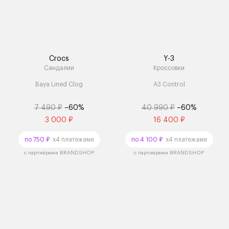
Crocs
Y-3
Сандалии
Кроссовки
Baya Lined Clog
A3 Control
7 490 ₽
–60%
40 990 ₽
–60%
3 000 ₽
16 400 ₽
по 750 ₽
x4 платежами
по 4 100 ₽
x4 платежами
с партнёрами BRANDSHOP
с партнёрами BRANDSHOP