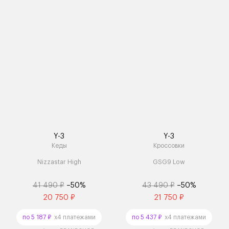
Y-3
Y-3
Кеды
Кроссовки
Nizzastar High
GSG9 Low
41 490 ₽
–50%
43 490 ₽
–50%
20 750 ₽
21 750 ₽
по 5 187 ₽
x4 платежами
по 5 437 ₽
x4 платежами