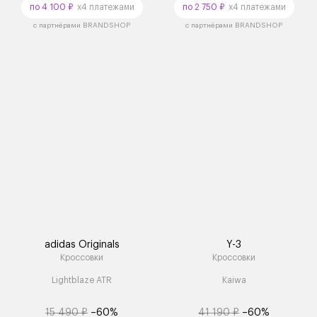
по 4 100 ₽
x4 платежами
по 2 750 ₽
x4 платежами
с партнёрами BRANDSHOP
с партнёрами BRANDSHOP
adidas Originals
Y-3
Кроссовки
Кроссовки
Lightblaze ATR
Kaiwa
15 490 ₽
–60%
41 190 ₽
–60%