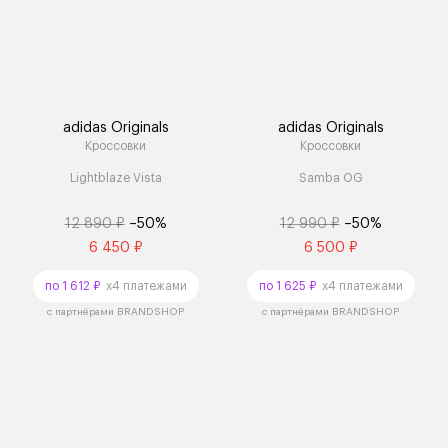
adidas Originals
adidas Originals
Кроссовки
Кроссовки
Lightblaze Vista
Samba OG
12 890 ₽
–50%
12 990 ₽
–50%
6 450 ₽
6 500 ₽
по 1 612 ₽
x4 платежами
по 1 625 ₽
x4 платежами
с партнёрами BRANDSHOP
с партнёрами BRANDSHOP