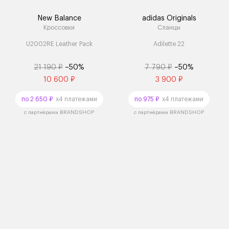
New Balance
adidas Originals
Кроссовки
Сланцы
U2002RE Leather Pack
Adilette 22
21 190 ₽
–50%
7 790 ₽
–50%
10 600 ₽
3 900 ₽
по 2 650 ₽
x4 платежами
по 975 ₽
x4 платежами
с партнёрами BRANDSHOP
с партнёрами BRANDSHOP