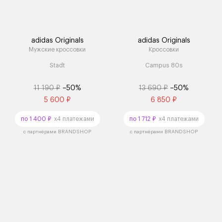
adidas Originals
adidas Originals
Мужские кроссовки
Кроссовки
Stadt
Campus 80s
11 190 ₽
–50%
13 690 ₽
–50%
5 600 ₽
6 850 ₽
по 1 400 ₽
x4 платежами
по 1 712 ₽
x4 платежами
с партнёрами BRANDSHOP
с партнёрами BRANDSHOP