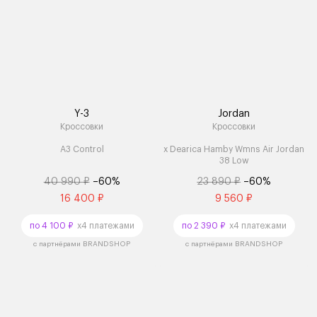
Y-3
Jordan
Кроссовки
Кроссовки
A3 Control
x Dearica Hamby Wmns Air Jordan
38 Low
40 990 ₽
–60%
23 890 ₽
–60%
16 400 ₽
9 560 ₽
по 4 100 ₽
x4 платежами
по 2 390 ₽
x4 платежами
с партнёрами BRANDSHOP
с партнёрами BRANDSHOP