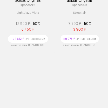
adidas Originals
adidas Originals
Кроссовки
Кроссовки
Lightblaze Vista
Streettalk
12 890 ₽
–50%
7 790 ₽
–50%
6 450 ₽
3 900 ₽
по 1 612 ₽
x4 платежами
по 975 ₽
x4 платежами
с партнёрами BRANDSHOP
с партнёрами BRANDSHOP