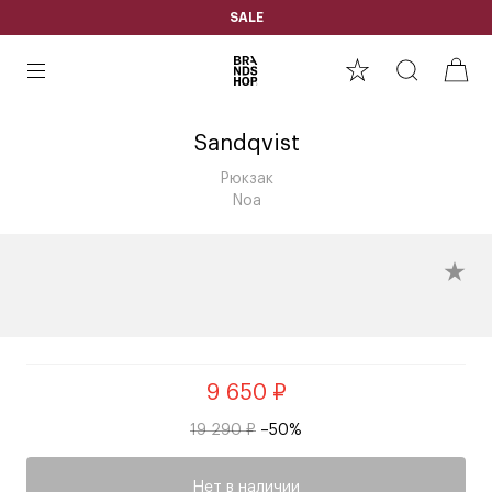
SALE
Sandqvist
Рюкзак
Noa
9 650 ₽
19 290 ₽
–50%
Нет в наличии