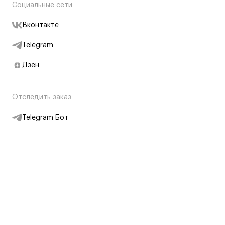
Социальные сети
Вконтакте
Telegram
Дзен
Отследить заказ
Telegram Бот
Подписаться на новости
Интернет-магазин
+7 (495) 431-13-30
+7 (800) 775-28-34