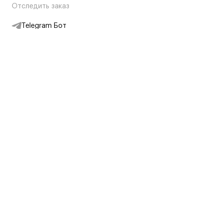
Отследить заказ
Telegram Бот
Подписаться на новости
Интернет-магазин
+7 (495) 431-13-30
+7 (800) 775-28-34
Адреса магазинов
Москва, Каретный Ряд, 8
Партнерам