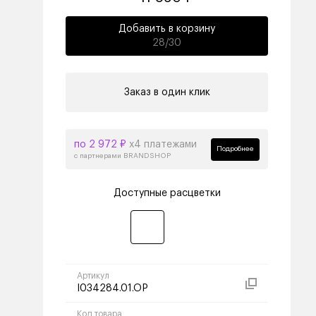
Добавить в корзину
28/30
Заказ в один клик
по 2 972 ₽
х4 платежами
Подробнее
с партнерами BRANDSHOP
Доступные расцветки
Артикул
I034284.01.OP
Код товара