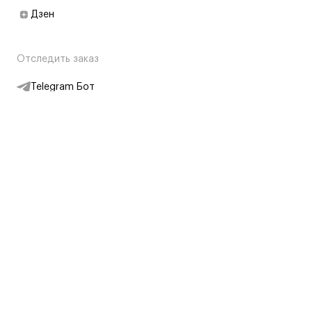
Дзен
Отследить заказ
Telegram Бот
Подписаться на новости
Интернет-магазин
+7 (495) 431-13-30
+7 (800) 775-28-34
Адреса магазинов
Москва, Каретный Ряд, 8