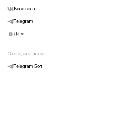
Вконтакте
Telegram
Дзен
Отследить заказ
Telegram Бот
Подписаться на новости
Интернет-магазин
+7 (495) 431-13-30
+7 (800) 775-28-34