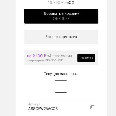
16 790 ₽
–50%
Добавить в корзину
ONE SIZE
Заказ в один клик
по 2 100 ₽
х4 платежами
Подробнее
с партнерами BRANDSHOP
Текущая расцветка
Артикул
ASSCFW25AC06