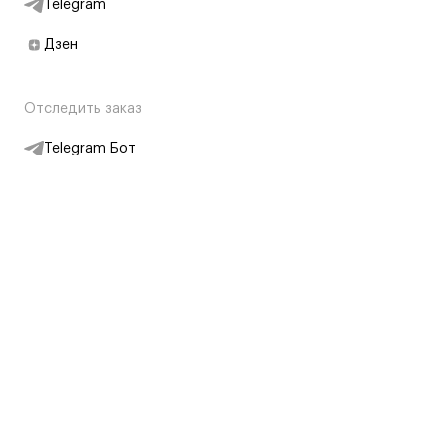
Telegram
Дзен
Отследить заказ
Telegram Бот
Подписаться на новости
Интернет-магазин
+7 (495) 431-13-30
+7 (800) 775-28-34
Адреса магазинов