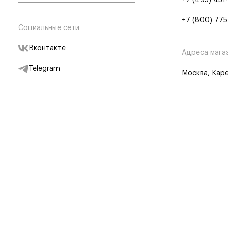
+7 (495) 431
+7 (800) 775
Социальные сети
Вконтакте
Адреса мага
Telegram
Москва, Каре
Дзен
Партнерам
Отследить заказ
Партнерская
Telegram Бот