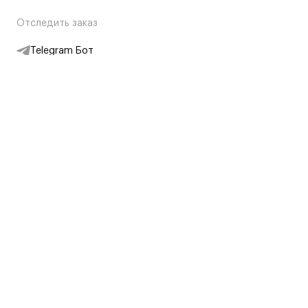
Отследить заказ
Telegram Бот
Подписаться на новости
Интернет-магазин
+7 (495) 431-13-30
+7 (800) 775-28-34
Адреса магазинов
Москва, Каретный Ряд, 8