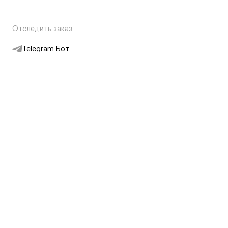
Отследить заказ
Telegram Бот
Подписаться на новости
Интернет-магазин
+7 (495) 431-13-30
+7 (800) 775-28-34
Адреса магазинов
Москва, Каретный Ряд, 8