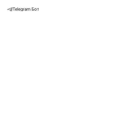
Telegram Бот
Подписаться на новости
Интернет-магазин
+7 (495) 431-13-30
+7 (800) 775-28-34
Адреса магазинов
Москва, Каретный Ряд, 8
Партнерам