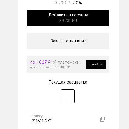
9 290 ₽
–30%
Добавить в корзину
38-39 EU
Заказ в один клик
по 1 627 ₽
х4 платежами
Подробнее
с партнерами BRANDSHOP
Текущая расцветка
Артикул
211811-2Y3