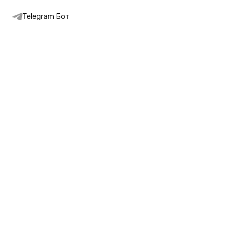
Telegram Бот
Подписаться на новости
Интернет-магазин
+7 (495) 431-13-30
+7 (800) 775-28-34
Адреса магазинов
Москва, Каретный Ряд, 8
Партнерам