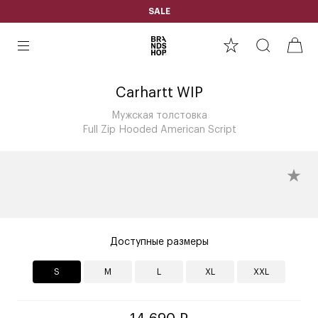
SALE
Carhartt WIP
Мужская толстовка
Full Zip Hooded American Script
Доступные размеры
S
M
L
XL
XXL