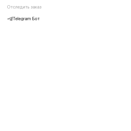
Отследить заказ
Telegram Бот
Подписаться на новости
Интернет-магазин
+7 (495) 431-13-30
+7 (800) 775-28-34
Адреса магазинов
Москва, Каретный Ряд, 8
Партнерам