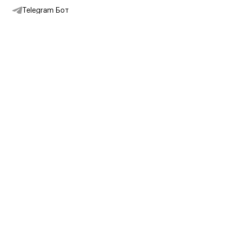
Telegram Бот
Подписаться на новости
Интернет-магазин
+7 (495) 431-13-30
+7 (800) 775-28-34
Адреса магазинов
Москва, Каретный Ряд, 8
Партнерам
Партнерская программа