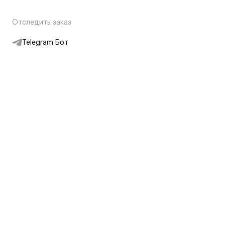
Отследить заказ
Telegram Бот
Подписаться на новости
Интернет-магазин
+7 (495) 431-13-30
+7 (800) 775-28-34
Адреса магазинов
Москва, Каретный Ряд, 8