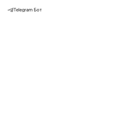
Telegram Бот
Подписаться на новости
Интернет-магазин
+7 (495) 431-13-30
+7 (800) 775-28-34
Адреса магазинов
Москва, Каретный Ряд, 8
Партнерам