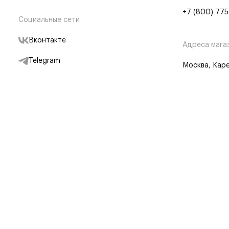
+7 (800) 775
Социальные сети
Вконтакте
Адреса мага
Telegram
Москва, Каре
Дзен
Партнерам
Отследить заказ
Партнерская
Telegram Бот
© BRANDSHOP,