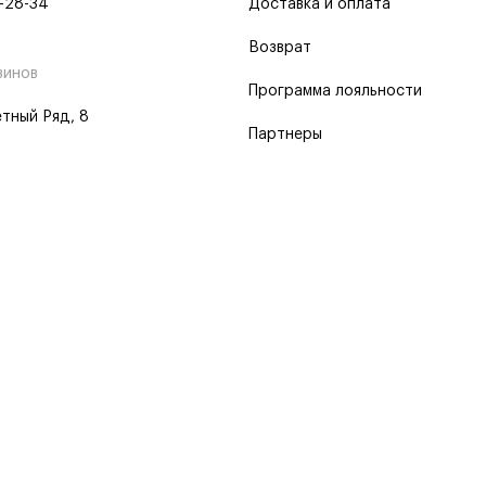
-28-34
Доставка и оплата
Возврат
зинов
Программа лояльности
тный Ряд, 8
Партнеры
 программа
 2026
Пользовательское соглашение
Политика о конфиденциальности