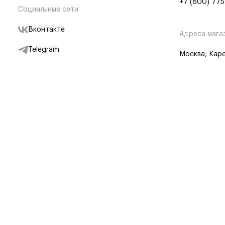
+7 (800) 775
Социальные сети
Вконтакте
Адреса мага
Telegram
Москва, Каре
Дзен
Партнерам
Отследить заказ
Партнерская
Telegram Бот
© BRANDSHOP,