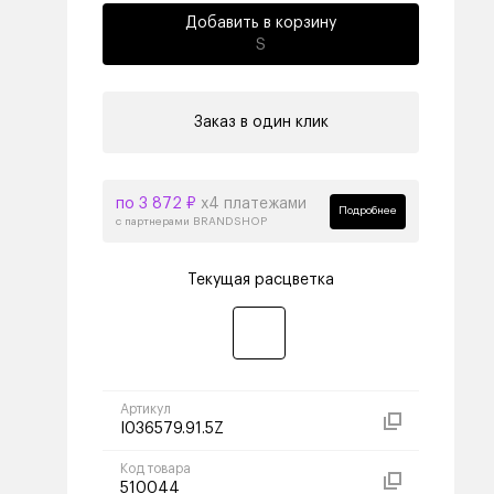
Добавить в корзину
S
Заказ в один клик
по 3 872 ₽
х4 платежами
Подробнее
с партнерами BRANDSHOP
Текущая расцветка
Артикул
I036579.91.5Z
Код товара
510044