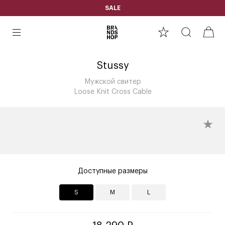
SALE
Stussy
Мужской свитер
Loose Knit Cross Cable
Доступные размеры
S
M
L