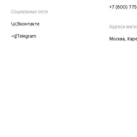
+7 (800) 775
Социальные сети
Вконтакте
Адреса мага
Telegram
Москва, Каре
Дзен
Партнерам
Отследить заказ
Партнерская
Telegram Бот
© BRANDSHOP,