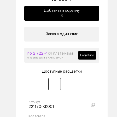
Добавить в корзину
S
Заказ в один клик
по 2 722 ₽
х4 платежами
Подробнее
с партнерами BRANDSHOP
Доступные расцветки
Артикул
221170-KK001
Код товара