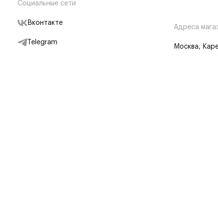
Социальные сети
Вконтакте
Адреса мага
Telegram
Москва, Каре
Дзен
Партнерам
Отследить заказ
Партнерская
Telegram Бот
© BRANDSHOP,