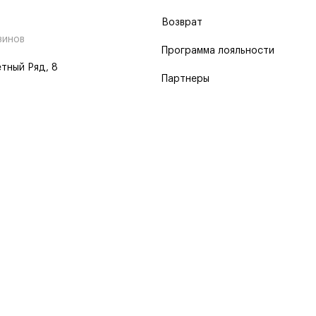
Возврат
зинов
Программа лояльности
тный Ряд, 8
Партнеры
 программа
 2026
Пользовательское соглашение
Политика о конфиденциальности