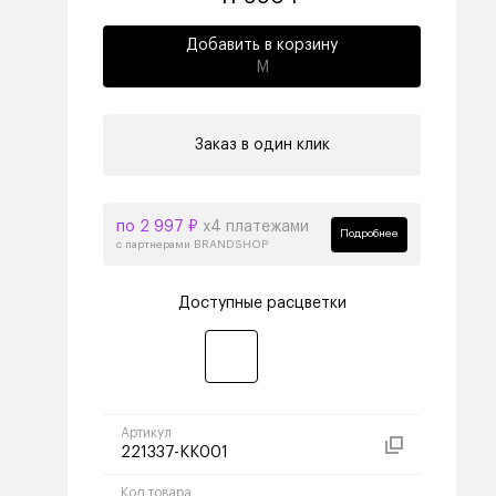
Добавить в корзину
M
Заказ в один клик
по 2 997 ₽
х4 платежами
Подробнее
с партнерами BRANDSHOP
Доступные расцветки
Артикул
221337-KK001
Код товара