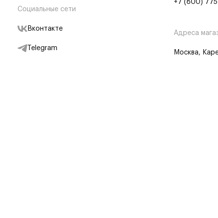
+7 (800) 775
Социальные сети
Вконтакте
Адреса мага
Telegram
Москва, Каре
Дзен
Партнерам
Отследить заказ
Партнерская
Telegram Бот
© BRANDSHOP,