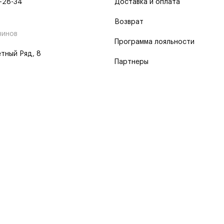
-28-34
Доставка и оплата
Возврат
зинов
Программа лояльности
тный Ряд, 8
Партнеры
 программа
 2026
Пользовательское соглашение
Политика о конфиденциальности