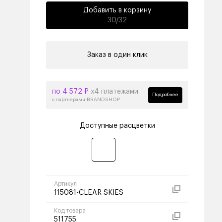
Добавить в корзину
30/32
Заказ в один клик
по 4 572 ₽
х4 платежами
Подробнее
с партнерами BRANDSHOP
Доступные расцветки
Артикул
115081-CLEAR SKIES
Код товара
511755