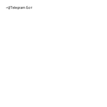
Telegram Бот
Подписаться на новости
Интернет-магазин
+7 (495) 431-13-30
+7 (800) 775-28-34
Адреса магазинов
Москва, Каретный Ряд, 8
Партнерам