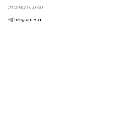
Отследить заказ
Telegram Бот
Подписаться на новости
Интернет-магазин
+7 (495) 431-13-30
+7 (800) 775-28-34
Адреса магазинов
Москва, Каретный Ряд, 8
Партнерам