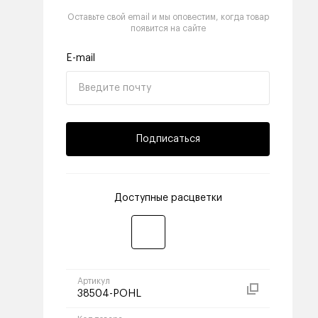
Оставьте свой email и мы оповестим, когда товар
появится на сайте
E-mail
Подписаться
Доступные расцветки
Артикул
38504-POHL