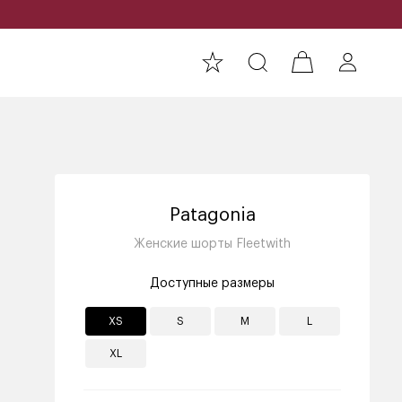
Patagonia
Женские шорты Fleetwith
Доступные размеры
XS
S
M
L
XL