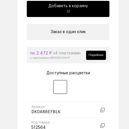
Добавить в корзину
M
Заказ в один клик
по 2 472 ₽
х4 платежами
Подробнее
с партнерами BRANDSHOP
Доступные расцветки
Артикул
DK0A88EFBLK
Код товара
512564