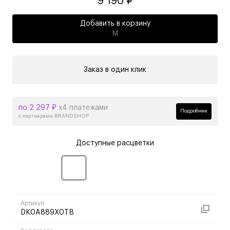
9 190 ₽
Добавить в корзину
M
Заказ в один клик
по 2 297 ₽
х4 платежами
Подробнее
с партнерами BRANDSHOP
Доступные расцветки
Артикул
DK0A889X0TB