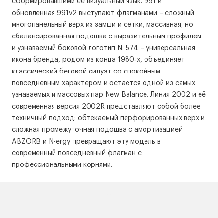
сформировавшими её визуальный язык. 991 и
обновлённая 991v2 выступают флагманами – сложный
многопанельный верх из замши и сетки, массивная, но
сбалансированная подошва с выразительным профилем
и узнаваемый боковой логотип N. 574 – универсальная
икона бренда, родом из конца 1980‑х, объединяет
классический беговой силуэт со спокойным
повседневным характером и остаётся одной из самых
узнаваемых и массовых пар New Balance. Линия 2002 и её
современная версия 2002R представляют собой более
техничный подход: обтекаемый перфорированных верх и
сложная промежуточная подошва с амортизацией
ABZORB и N-ergy превращают эту модель в
современный повседневный флагман с
профессиональными корнями.