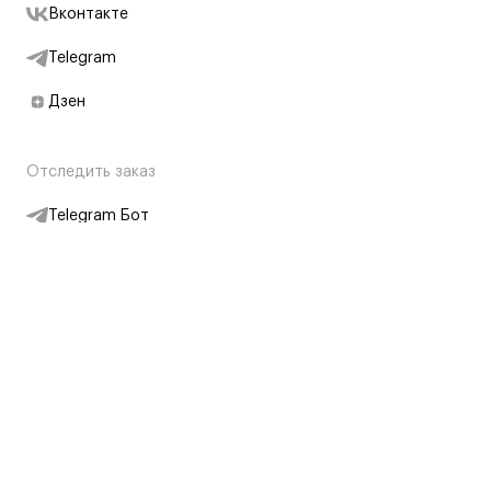
Вконтакте
Telegram
Дзен
Отследить заказ
Telegram Бот
Подписаться на новости
Интернет-магазин
+7 (495) 431-13-30
+7 (800) 775-28-34