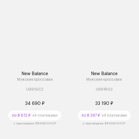
New Balance
New Balance
Мужские кроссовки
Мужские кроссовки
U991GC2
U991RG2
34 690 ₽
33 190 ₽
по 8 672 ₽
x4 платежами
по 8 297 ₽
x4 платежами
с партнёрами BRANDSHOP
с партнёрами BRANDSHOP