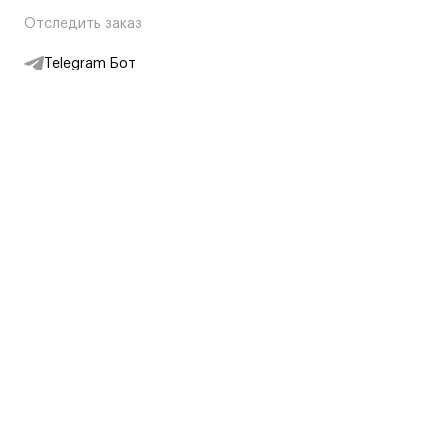
Отследить заказ
Telegram Бот
Подписаться на новости
Интернет-магазин
+7 (495) 431-13-30
+7 (800) 775-28-34
Адреса магазинов
Москва, Каретный Ряд, 8
Партнерам