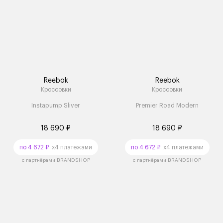
Reebok
Reebok
Кроссовки
Кроссовки
Instapump Sliver
Premier Road Modern
18 690 ₽
18 690 ₽
по 4 672 ₽
x4 платежами
по 4 672 ₽
x4 платежами
с партнёрами BRANDSHOP
с партнёрами BRANDSHOP