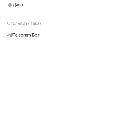
Дзен
Отследить заказ
Telegram Бот
Подписаться на новости
Интернет-магазин
+7 (495) 431-13-30
+7 (800) 775-28-34
Адреса магазинов
Москва, Каретный Ряд, 8