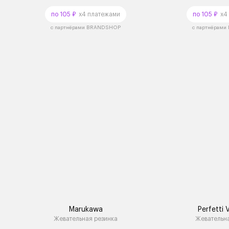
по 105 ₽
x4 платежами
по 105 ₽
x4 
с партнёрами BRANDSHOP
с партнёрам
Marukawa
Perfetti 
Жевательная резинка
Жевательна