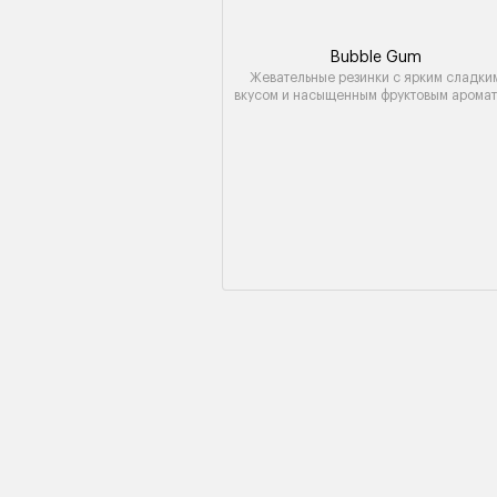
Bubble Gum
Жевательные резинки с ярким сладки
вкусом и насыщенным фруктовым аромат