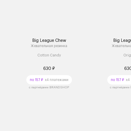
Big League Chew
Big Lea
Жевательная резинка
Жевательна
Cotton Candy
Orig
630 ₽
63
по 157 ₽
x4 платежами
по 157 ₽
x4 
с партнёрами BRANDSHOP
с партнёрам