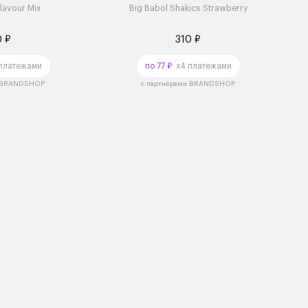
lavour Mix
Big Babol Shakics Strawberry
0 ₽
310 ₽
платежами
по 77 ₽
x4 платежами
и BRANDSHOP
с партнёрами BRANDSHOP