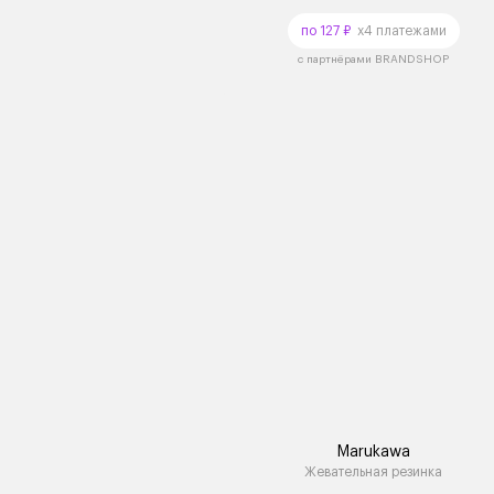
по 127 ₽
x4 платежами
с партнёрами BRANDSHOP
Marukawa
Жевательная резинка