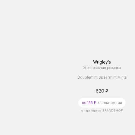
Wrigley's
Жевательная резинка
Doublemint Spearmint Mints
620 ₽
по 155 ₽
x4 платежами
с партнёрами BRANDSHOP