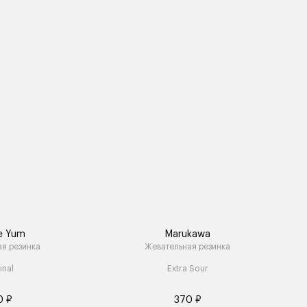
e Yum
Marukawa
я резинка
Жевательная резинка
inal
Extra Sour
0 ₽
370 ₽