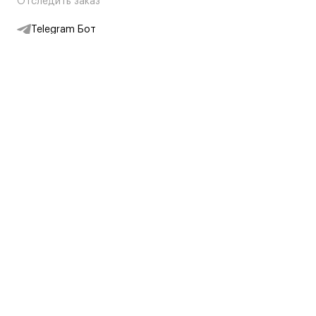
Отследить заказ
Telegram Бот
Подписаться на новости
Интернет-магазин
+7 (495) 431-13-30
+7 (800) 775-28-34
Адреса магазинов
Москва, Каретный Ряд, 8
Партнерам