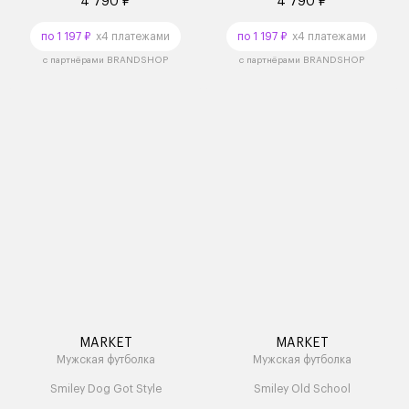
4 790 ₽
4 790 ₽
по 1 197 ₽
x4 платежами
по 1 197 ₽
x4 платежами
с партнёрами BRANDSHOP
с партнёрами BRANDSHOP
MARKET
MARKET
Мужская футболка
Мужская футболка
Smiley Dog Got Style
Smiley Old School