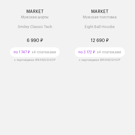
MARKET
MARKET
Мужские шорты
Мужская толстовка
Smiley Classic Tech
Eight Ball Hoodie
6 990 ₽
12 690 ₽
по 1 747 ₽
x4 платежами
по 3 172 ₽
x4 платежами
с партнёрами BRANDSHOP
с партнёрами BRANDSHOP