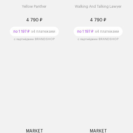
Yellow Panther
Walking And Talking Lawyer
4 790 ₽
4 790 ₽
по 1 197 ₽
x4 платежами
по 1 197 ₽
x4 платежами
с партнёрами BRANDSHOP
с партнёрами BRANDSHOP
MARKET
MARKET