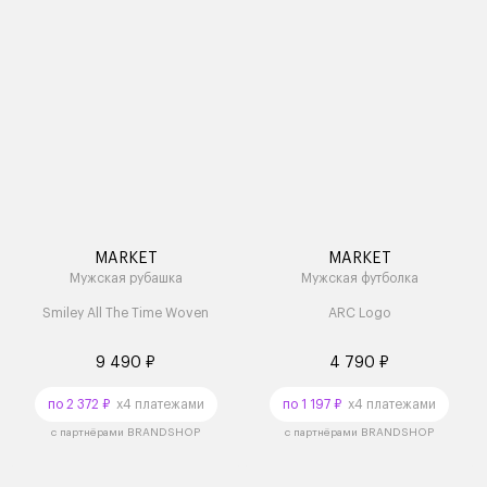
MARKET
MARKET
Мужская рубашка
Мужская футболка
Smiley All The Time Woven
ARC Logo
9 490 ₽
4 790 ₽
по 2 372 ₽
x4 платежами
по 1 197 ₽
x4 платежами
с партнёрами BRANDSHOP
с партнёрами BRANDSHOP