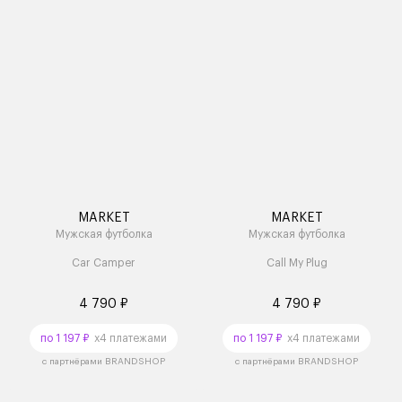
MARKET
MARKET
Мужская футболка
Мужская футболка
Car Camper
Call My Plug
4 790 ₽
4 790 ₽
по 1 197 ₽
x4 платежами
по 1 197 ₽
x4 платежами
с партнёрами BRANDSHOP
с партнёрами BRANDSHOP