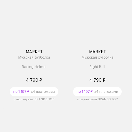
MARKET
MARKET
Мужская футболка
Мужская футболка
Racing Helmet
Eight Ball
4 790 ₽
4 790 ₽
по 1 197 ₽
x4 платежами
по 1 197 ₽
x4 платежами
с партнёрами BRANDSHOP
с партнёрами BRANDSHOP