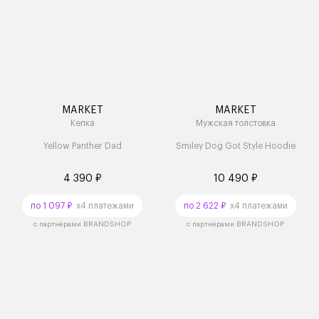
MARKET
MARKET
Кепка
Мужская толстовка
Yellow Panther Dad
Smiley Dog Got Style Hoodie
4 390 ₽
10 490 ₽
по 1 097 ₽
x4 платежами
по 2 622 ₽
x4 платежами
с партнёрами BRANDSHOP
с партнёрами BRANDSHOP