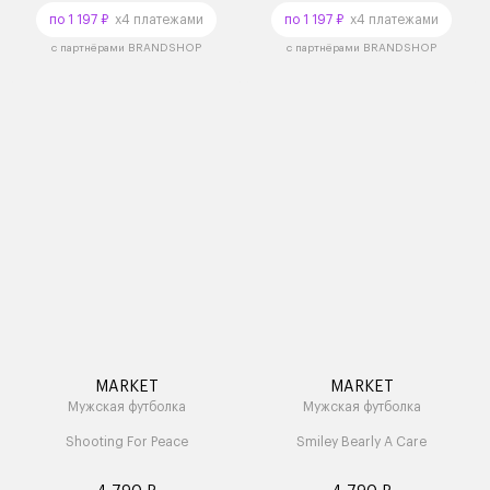
по 1 197 ₽
x4 платежами
по 1 197 ₽
x4 платежами
с партнёрами BRANDSHOP
с партнёрами BRANDSHOP
MARKET
MARKET
Мужская футболка
Мужская футболка
Shooting For Peace
Smiley Bearly A Care