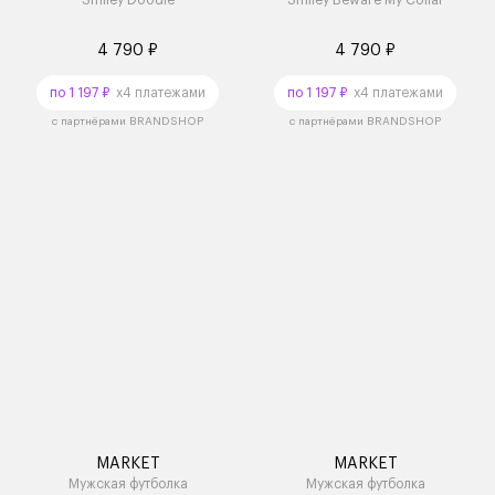
Smiley Doodle
Smiley Beware My Collar
4 790 ₽
4 790 ₽
по 1 197 ₽
x4 платежами
по 1 197 ₽
x4 платежами
с партнёрами BRANDSHOP
с партнёрами BRANDSHOP
MARKET
MARKET
Мужская футболка
Мужская футболка