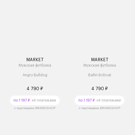
MARKET
MARKET
Мужская футболка
Мужская футболка
Angry Bulldog
Ballin Bobcat
4 790 ₽
4 790 ₽
по 1 197 ₽
x4 платежами
по 1 197 ₽
x4 платежами
с партнёрами BRANDSHOP
с партнёрами BRANDSHOP