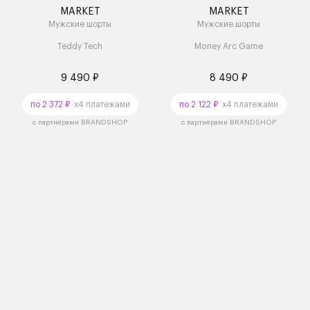
MARKET
MARKET
Мужские шорты
Мужские шорты
Teddy Tech
Money Arc Game
9 490 ₽
8 490 ₽
по 2 372 ₽
x4 платежами
по 2 122 ₽
x4 платежами
с партнёрами BRANDSHOP
с партнёрами BRANDSHOP