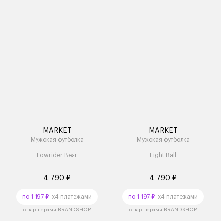
MARKET
MARKET
Мужская футболка
Мужская футболка
Lowrider Bear
Eight Ball
4 790 ₽
4 790 ₽
по 1 197 ₽
x4 платежами
по 1 197 ₽
x4 платежами
с партнёрами BRANDSHOP
с партнёрами BRANDSHOP