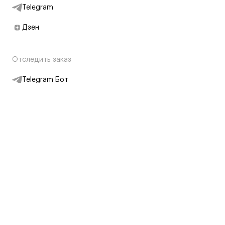
Telegram
Дзен
Отследить заказ
Telegram Бот
Подписаться на новости
Интернет-магазин
+7 (495) 431-13-30
+7 (800) 775-28-34
Адреса магазинов