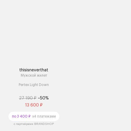
thisisneverthat
Мужской жилет
Pertex Light Down
27 190 ₽
–50%
13 600 ₽
по 3 400 ₽
x4 платежами
с партнёрами BRANDSHOP