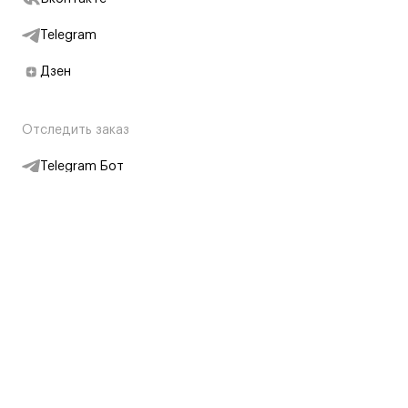
Telegram
Дзен
Отследить заказ
Telegram Бот
Подписаться на новости
Интернет-магазин
+7 (495) 431-13-30
+7 (800) 775-28-34