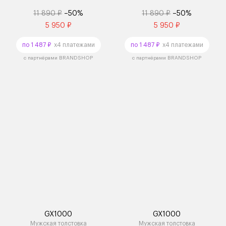
11 890 ₽
–50%
11 890 ₽
–50%
5 950 ₽
5 950 ₽
по 1 487 ₽
x4 платежами
по 1 487 ₽
x4 платежами
с партнёрами BRANDSHOP
с партнёрами BRANDSHOP
GX1000
GX1000
Мужская толстовка
Мужская толстовка