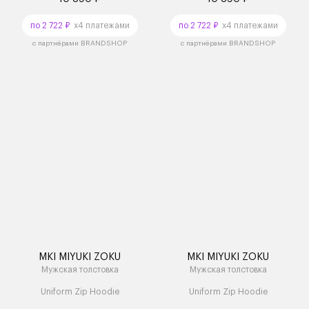
по 2 722 ₽
x4 платежами
по 2 722 ₽
x4 платежами
с партнёрами BRANDSHOP
с партнёрами BRANDSHOP
MKI MIYUKI ZOKU
MKI MIYUKI ZOKU
Мужская толстовка
Мужская толстовка
Uniform Zip Hoodie
Uniform Zip Hoodie