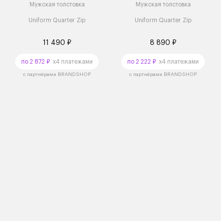
Мужская толстовка
Мужская толстовка
Uniform Quarter Zip
Uniform Quarter Zip
11 490 ₽
8 890 ₽
по 2 872 ₽
x4 платежами
по 2 222 ₽
x4 платежами
с партнёрами BRANDSHOP
с партнёрами BRANDSHOP