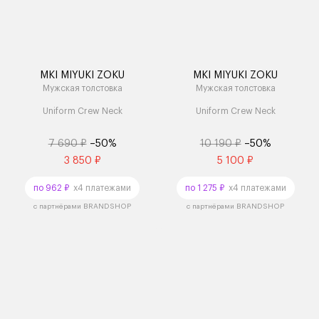
MKI MIYUKI ZOKU
MKI MIYUKI ZOKU
Мужская толстовка
Мужская толстовка
Uniform Crew Neck
Uniform Crew Neck
7 690 ₽
–50%
10 190 ₽
–50%
3 850 ₽
5 100 ₽
по 962 ₽
x4 платежами
по 1 275 ₽
x4 платежами
с партнёрами BRANDSHOP
с партнёрами BRANDSHOP