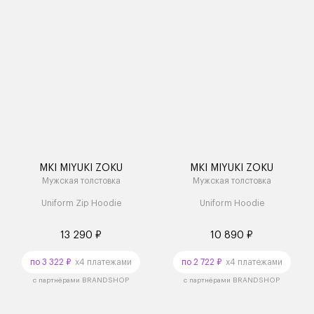
MKI MIYUKI ZOKU
MKI MIYUKI ZOKU
Мужская толстовка
Мужская толстовка
Uniform Zip Hoodie
Uniform Hoodie
13 290 ₽
10 890 ₽
по 3 322 ₽
x4 платежами
по 2 722 ₽
x4 платежами
с партнёрами BRANDSHOP
с партнёрами BRANDSHOP