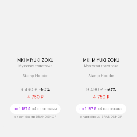
MKI MIYUKI ZOKU
MKI MIYUKI ZOKU
Мужская толстовка
Мужская толстовка
Stamp Hoodie
Stamp Hoodie
9 490 ₽
–50%
9 490 ₽
–50%
4 750 ₽
4 750 ₽
по 1 187 ₽
x4 платежами
по 1 187 ₽
x4 платежами
с партнёрами BRANDSHOP
с партнёрами BRANDSHOP