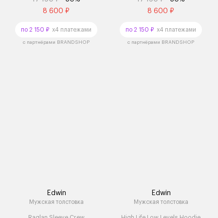
8 600 ₽
8 600 ₽
по 2 150 ₽
x4 платежами
по 2 150 ₽
x4 платежами
с партнёрами BRANDSHOP
с партнёрами BRANDSHOP
Edwin
Edwin
Мужская толстовка
Мужская толстовка
Raglan Sleeve Crew
High Life Low Levels Hoodie